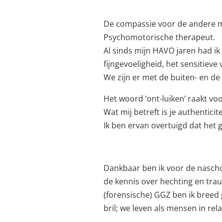
De compassie voor de andere met
Psychomotorische therapeut.
Al sinds mijn HAVO jaren had ik 
fijngevoeligheid, het sensitieve
We zijn er met de buiten- en de
Het woord ‘ont-luiken’ raakt voo
Wat mij betreft is je authenticite
Ik ben ervan overtuigd dat het g
Dankbaar ben ik voor de naschol
de kennis over hechting en trau
(forensische) GGZ ben ik breed 
bril; we leven als mensen in rel